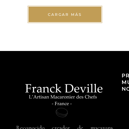
CARGAR MÁS
PR
M
N
Reconocido creador de macarons