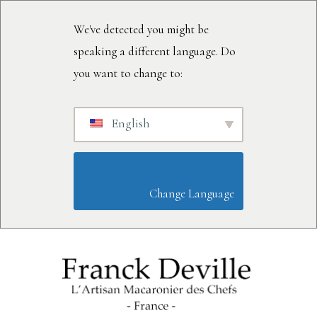
We've detected you might be
speaking a different language. Do
you want to change to:
English
                        Change Language                    