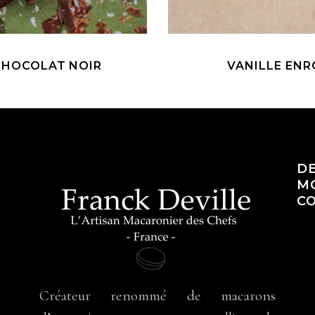
CHOCOLAT NOIR
VANILLE EN
D
M
:
CO
Créateur renommé de macarons