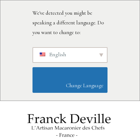
We've detected you might be
speaking a different language. Do
you want to change to:
English
                        Change Language                    