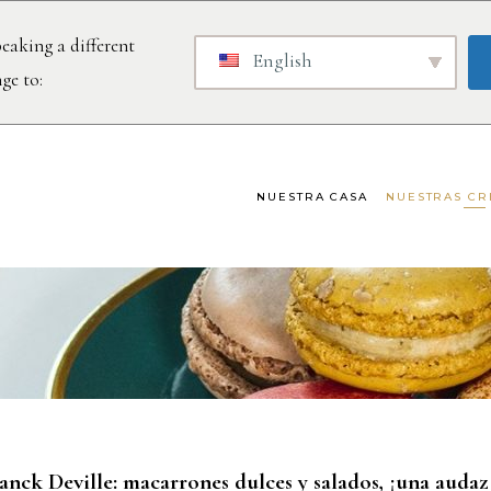
eaking a different
English
ge to:
NUESTRA CASA
NUESTRAS CR
es Dulces Y 
anck Deville: macarrones dulces y salados, ¡una audaz 