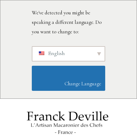
We've detected you might be
speaking a different language. Do
you want to change to:
English
                        Change Language                    