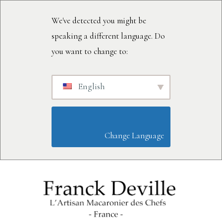
We've detected you might be
speaking a different language. Do
you want to change to:
English
                        Change Language                    