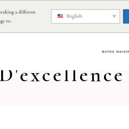
eaking a different
English
ge to:
eville - Mac
NOTRE MAISO
D'excellence