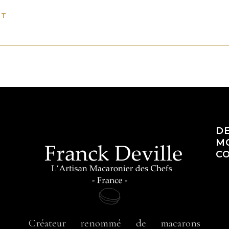
NT
D
M
:
CO
Créateur renommé de macarons